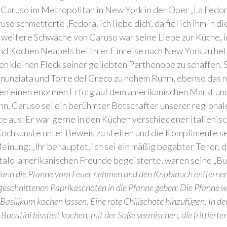
Caruso im Metropolitan in New York in der Oper „La Fedora“
o schmetterte ‚Fedora, ich liebe dich‘, da fiel ich ihm in 
ne weitere Schwäche von Caruso war seine Liebe zur Küche,
 Köchen Neapels bei ihrer Einreise nach New York zu helfen
inen kleinen Fleck seiner geliebten Parthenope zu schaffen
nunziata und Torre del Greco zu hohem Ruhm, ebenso das n
n einen enormen Erfolg auf dem amerikanischen Markt und
n, Caruso sei ein berühmter Botschafter unserer regiona
te aus: Er war gerne in den Küchen verschiedener italienisc
e Kochkünste unter Beweis zu stellen und die Komplimente 
nung: „Ihr behauptet, ich sei ein mäßig begabter Tenor, doc
 italo-amerikanischen Freunde begeisterte, waren seine „Buc
 dann die Pfanne vom Feuer nehmen und den Knoblauch entfernen.
geschnittenen Paprikaschoten in die Pfanne geben: Die Pfanne w
asilikum kochen lassen. Eine rote Chilischote hinzufügen. In de
Bucatini bissfest kochen, mit der Soße vermischen, die frittiert