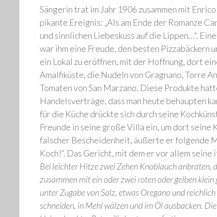
Sängerin trat im Jahr 1906 zusammen mit Enrico 
pikante Ereignis: „Als am Ende der Romanze Carus
und sinnlichen Liebeskuss auf die Lippen…“. Ei
war ihm eine Freude, den besten Pizzabäckern und
ein Lokal zu eröffnen, mit der Hoffnung, dort e
Amalfiküste, die Nudeln von Gragnano, Torre An
Tomaten von San Marzano. Diese Produkte hatte
Handelsverträge, dass man heute behaupten kan
für die Küche drückte sich durch seine Kochküns
Freunde in seine große Villa ein, um dort sein
falscher Bescheidenheit, äußerte er folgende Mei
Koch!“. Das Gericht, mit dem er vor allem seine
Bei leichter Hitze zwei Zehen Knoblauch anbraten,
zusammen mit ein oder zwei roten oder gelben klein 
unter Zugabe von Salz, etwas Oregano und reichlich B
schneiden, in Mehl wälzen und im Öl ausbacken. Die 