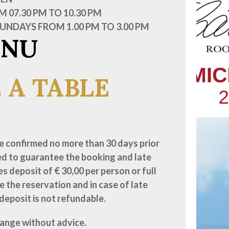
 07.30 PM TO 10.30 PM
NDAYS FROM 1.00 PM TO 3.00 PM
NU
 A TABLE
 confirmed no more than 30 days prior
red to guarantee the booking and late
s deposit of € 30,00 per person or full
 the reservation and in case of late
deposit is not refundable.
hange without advice.