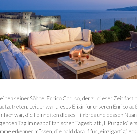
nen seiner Söhne, Enrico Caruso, der zu dieser Zeit fast
 aufzutreten. Leider war dieses Elixir für unseren Enrico ä
 einfach war, die Feinheiten dieses Timbres und dessen Nuan
genden Tag im neapolitanischen Tagesblatt „Il Pungolo“ ers
imme erkennen müssen, die bald darauf für „einzigartig“ er