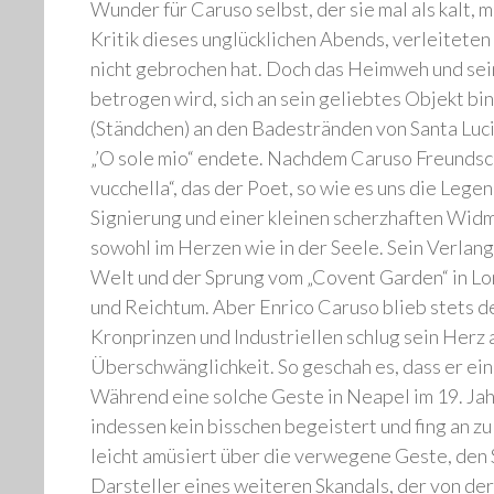
Wunder für Caruso selbst, der sie mal als kalt,
Kritik dieses unglücklichen Abends, verleiteten 
nicht gebrochen hat. Doch das Heimweh und sein
betrogen wird, sich an sein geliebtes Objekt 
(Ständchen) an den Badestränden von Santa Luci
„’O sole mio“ endete. Nachdem Caruso Freundsch
vucchella“, das der Poet, so wie es uns die Leg
Signierung und einer kleinen scherzhaften Widm
sowohl im Herzen wie in der Seele. Sein Verlan
Welt und der Sprung vom „Covent Garden“ in Lo
und Reichtum. Aber Enrico Caruso blieb stets d
Kronprinzen und Industriellen schlug sein Herz
Überschwänglichkeit. So geschah es, dass er ei
Während eine solche Geste in Neapel im 19. Jah
indessen kein bisschen begeistert und fing an z
leicht amüsiert über die verwegene Geste, den
Darsteller eines weiteren Skandals, der von der