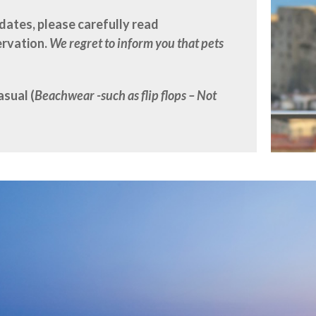
 dates, please carefully read
ervation.
We regret to inform you that pets
asual
(
Beachwear -such as flip flops – Not