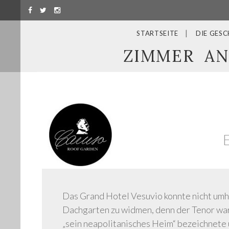
STARTSEITE
DIE GESC
ZIMMER
AN
Das Grand Hotel Vesuvio konnte nicht umh
Dachgarten zu widmen, denn der Tenor war 
„sein neapolitanisches Heim“ bezeichnete