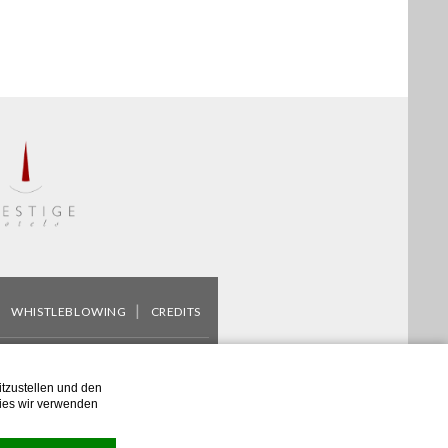
WHISTLEBLOWING
CREDITS
Email
info@vesuvio.it
tzustellen und den
YX3 - © Copyright Grand Hotel
kies wir verwenden