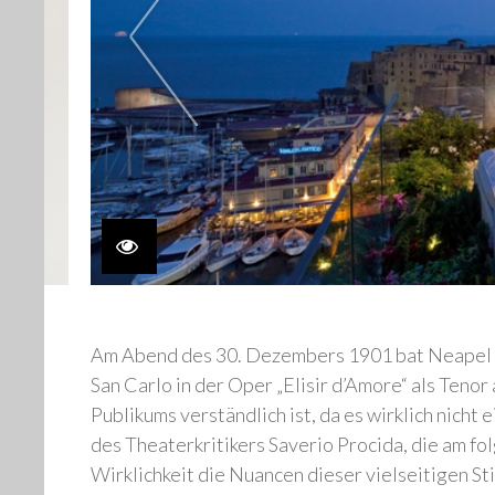
Am Abend des 30. Dezembers 1901 bat Neapel ei
San Carlo in der Oper „Elisir d’Amore“ als Tenor
Publikums verständlich ist, da es wirklich nicht
des Theaterkritikers Saverio Procida, die am fol
Wirklichkeit die Nuancen dieser vielseitigen St