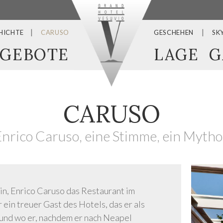
HICHTE
CARUSO
GESCHEHEN
SK
GEBOTE
LAGE
G
CARUSO
Enrico Caruso, eine Stimme, ein Mytho
in, Enrico Caruso das Restaurant im
ein treuer Gast des Hotels, das er als
 und wo er, nachdem er nach Neapel