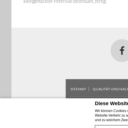
kleingehackter Petersilie bestreuen, fertig.
SITEMAP
QUALITÄT UND NAC
Diese Websit
Via Partenope 45 - 
Wir können Cookies v
VAT
00272590639 - Codice Uni
Website-Verkehr zu a
und zu welchem Zwec