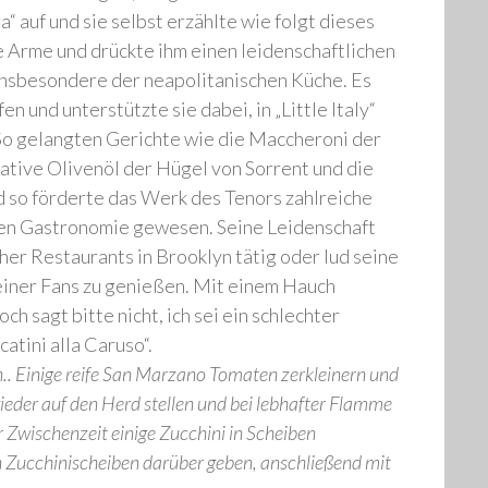
 auf und sie selbst erzählte wie folgt dieses
die Arme und drückte ihm einen leidenschaftlichen
 insbesondere der neapolitanischen Küche. Es
 und unterstützte sie dabei, in „Little Italy“
. So gelangten Gerichte wie die Maccheroni der
ative Olivenöl der Hügel von Sorrent und die
 so förderte das Werk des Tenors zahlreiche
len Gastronomie gewesen. Seine Leidenschaft
her Restaurants in Brooklyn tätig oder lud seine
seiner Fans zu genießen. Mit einem Hauch
h sagt bitte nicht, ich sei ein schlechter
atini alla Caruso“.
. Einige reife San Marzano Tomaten zerkleinern und
ieder auf den Herd stellen und bei lebhafter Flamme
r Zwischenzeit einige Zucchini in Scheiben
en Zucchinischeiben darüber geben, anschließend mit