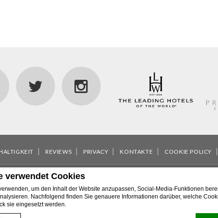
HALTIGKEIT
REVIEWS
PRIVACY
KONTAKTE
COOKIE POLICY
e verwendet Cookies
80121 Napoli - Italy
Phone
+39 081 7640044
Fax
+39 081 7644483
erwenden, um den Inhalt der Website anzupassen, Social-Media-Funktionen berei
co Identificativo (CUSR): 15063049ALB0511 - CIN: IT063049A1XRKE8
nalysieren. Nachfolgend finden Sie genauere Informationen darüber, welche Coo
k sie eingesetzt werden.
Vesuvio - 2026
Caruso Grand Hotel Vesuvio
Hotel in Neapel