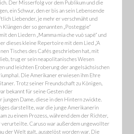
eich. Der Misserfolg vor dem Publikum und die
gen, ein Schwur, den er bis an sein Lebensende
tlich Liebender, je mehr er verschmäht und
en Klängen der so genannten „Posteggie“
t mit den Liedern „Mamma mia che vuò sapè“ und
r dieses kleine Repertoire mit dem Lied „’A
einen Tisches des Cafés geschrieben hat, mit
ieb, trug er sein neapolitanisches Wesen
den und leichten Eroberung der angelsächsischen
riumphal. Die Amerikaner erwiesen ihm Ehre
taner. Trotz seiner Freundschaft zu Königen,
war bekannt für seine Gesten der
r jungen Dame, diese in den Hintern zwickte.
iges darstellte, war die junge Amerikanerin
 kam zu einem Prozess, während dem der Richter,
r verurteilte. Caruso war außerdem ungewollter
rau der Welt galt, ausgelöst worden war. Die