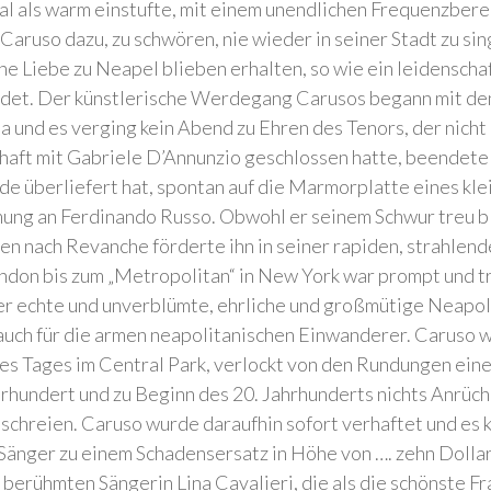
 mal als warm einstufte, mit einem unendlichen Frequenzber
Caruso dazu, zu schwören, nie wieder in seiner Stadt zu sin
e Liebe zu Neapel blieben erhalten, so wie ein leidenschaf
bindet. Der künstlerische Werdegang Carusos begann mit d
a und es verging kein Abend zu Ehren des Tenors, der nich
aft mit Gabriele D’Annunzio geschlossen hatte, beendete e
ende überliefert hat, spontan auf die Marmorplatte eines kl
ung an Ferdinando Russo. Obwohl er seinem Schwur treu bl
gen nach Revanche förderte ihn in seiner rapiden, strahlen
ndon bis zum „Metropolitan“ in New York war prompt und t
er echte und unverblümte, ehrliche und großmütige Neapoli
 auch für die armen neapolitanischen Einwanderer. Caruso 
nes Tages im Central Park, verlockt von den Rundungen eine
rhundert und zu Beginn des 20. Jahrhunderts nichts Anrüch
u schreien. Caruso wurde daraufhin sofort verhaftet und es
 Sänger zu einem Schadensersatz in Höhe von …. zehn Dolla
 berühmten Sängerin Lina Cavalieri, die als die schönste F