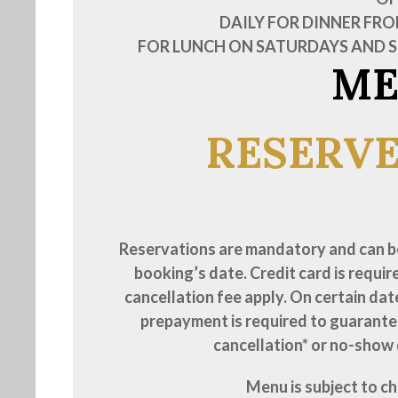
DAILY FOR DINNER FROM
FOR LUNCH ON SATURDAYS AND SU
ME
RESERVE
Reservations are mandatory and can be
booking’s date. Credit card is requi
cancellation fee apply. On certain date
prepayment is required to guarantee
cancellation* or no-show 
Menu
is subject to c