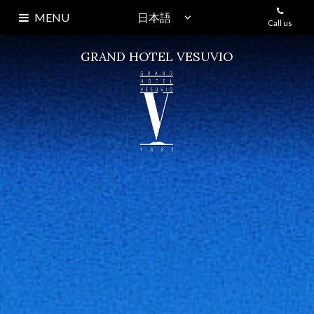
MENU
Call us
ホームページ
GRAND HOTEL VESUVIO
歴 史
カルーソー
イベント
+
SKY LOUNGE
ECHIA・クラブ
客 室
スペシャルオファー
アクセス