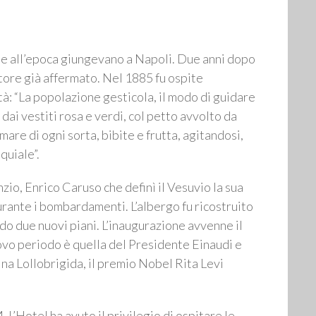
 che all’epoca giungevano a Napoli. Due anni dopo
ttore già affermato. Nel 1885 fu ospite
tà: “La popolazione gesticola, il modo di guidare
ai vestiti rosa e verdi, col petto avvolto da
i mare di ogni sorta, bibite e frutta, agitandosi,
quiale”.
io, Enrico Caruso che definì il Vesuvio la sua
urante i bombardamenti. L’albergo fu ricostruito
do due nuovi piani. L’inaugurazione avvenne il
nuovo periodo è quella del Presidente Einaudi e
na Lollobrigida, il premio Nobel Rita Levi
L’Hotel ha avuto il privilegio di ospitare le