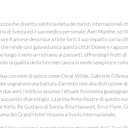
atezza che diventa subito la meta dei turisti internazionali
oria di Svezia ed il suo medico personale, Axel Munthe, scri
re francese descrisse a tinte forti il suo impatto con la cit
he rende così gaia ed unica questa città! Donne e ragazze d
tano lungo il molo un richiamo ai passanti, offrendogli frutti d
ando la qualità della loro mercanzia in modo semplice e collo
inua con nomi di spicco come Oscar Wilde, Gabriele D’Annunz
iale segnarono una battuta d’arresto sino alla distruzione d
ue anni; l’edificio assunse l’attuale fisionomia guadagnan
il suo posto di prestigio. La prima firma illustre di questo 
 Kelly, Re Gustavo di Svezia, Rita Haywort, Errol Flynn, Gi
 fama del Grand Hotel Vesuvio a livello internazionale.
el Vesuvio non si può non parlare del summit del G7 nel ’94. 