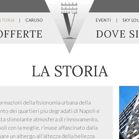
 STORIA
CARUSO
EVENTI
SKY LO
OFFERTE
DOVE S
LA STORIA
ormazioni della fisionomia urbana della
ento dei quartieri più degradati di Napoli e
sta stimolante atmosfera di rinnovamento,
oli con la moglie, rimase affascinato dalla
mare un albergo all’altezza della bellezza