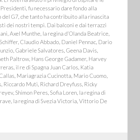
 Presidenti, fu necessario dare fondo alla
del G7, che tanto ha contribuito alla rinascita
sti dei nostri tempi. Dai balconi e dai terrazzi
ani, Axel Munthe, la regina d’Olanda Beatrice,
Schiffer, Claudio Abbado, Daniel Pennac, Dario
nnunzio, Gabriele Salvatores, Geena Davis,
yneth Paltrow, Hans George Gadamer, Harvey
eras, il re di Spagna Juan Carlos, Katia
a Callas, Mariagrazia Cucinotta, Mario Cuomo,
, Riccardo Muti, Richard Dreyfuss, Ricky
yev, Shimon Peres, Sofia Loren, la regina di
ave, la regina di Svezia Victoria, Vittorio De