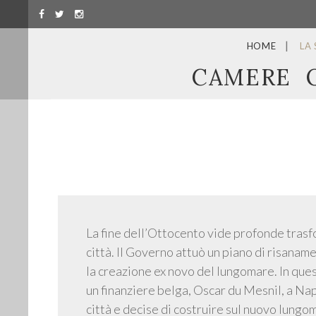
HOME
LA
CAMERE
La fine dell’Ottocento vide profonde trasf
città. Il Governo attuò un piano di risanam
la creazione ex novo del lungomare. In que
un finanziere belga, Oscar du Mesnil, a Nap
città e decise di costruire sul nuovo lungo