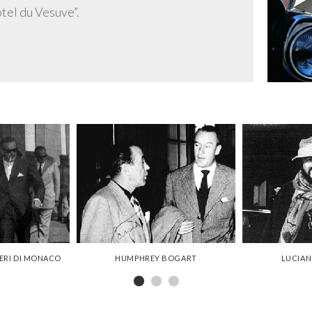
ôtel du Vesuve”.
IERI DI MONACO
HUMPHREY BOGART
LUCIAN