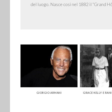
del luogo. Nasce così nel 1882 il “Grand H
ER
GIORGIO ARMANI
GRACE KELLY E RAN