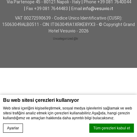
Via Partenope 45 - 80121 Napoli - Italy
Phone
+39 081 7640044
Fax
+39 081 7644483
Email
info@vesuvio.it
GALERI
VAT
00272590639 - Codice Unico Identificativo (CUSR):
15063049ALB0511 - CIN: IT063049A1XRKE8YX3 - © Copyright Grand
Hotel Vesuvio - 2026
Uncategorized @tr
Bu web sitesi çerezleri kullanıyor
Web sitesi içeriğini kişiselleştirmek, sosyal medya işlevlerini sağlamak ve web
sitesi trafiğini analiz etmek için çerezleri kullanabiliriz.Aşağıda, hangi çerezin
kullandığımız ve amaçları hakkında daha ayrıntılı bilgi bulacaksınız.
Ayarlar
Tüm çerezleri kabul et
KITAP ŞIMDI
Home
Neredeyiz
Fiyatları