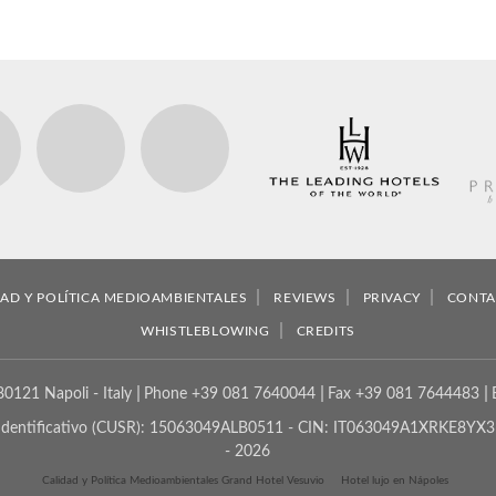
DAD Y POLÍTICA MEDIOAMBIENTALES
REVIEWS
PRIVACY
CONTA
WHISTLEBLOWING
CREDITS
80121 Napoli - Italy
Phone
+39 081 7640044
Fax
+39 081 7644483
dentificativo (CUSR): 15063049ALB0511 - CIN: IT063049A1XRKE8YX3 -
- 2026
Calidad y Política Medioambientales Grand Hotel Vesuvio
Hotel lujo en Nápoles