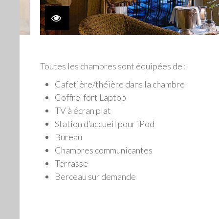
Toutes les chambres sont équipées de :
Cafetière/théière dans la chambre
Coffre-fort Laptop
TV à écran plat
Station d’accueil pour iPod
Bureau
Chambres communicantes
Terrasse
Berceau sur demande