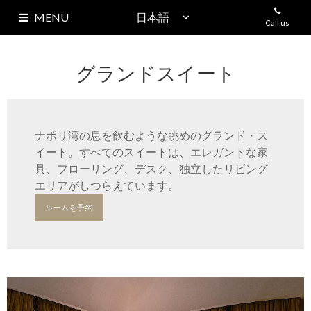
MENU
Call us
ホームページ
グランドスイート
歴 史
カルーソー
ナポリ湾の息を飲むような眺めのグランド・ス
イベント
+
イート。すべてのスイートは、エレガントな家
具、フローリング、デスク、独立したリビング
SKY LOUNGE
エリアがしつらえています。
ルームを予約
ECHIA・クラブ
客 室
スペシャルオファー
アクセス