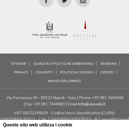
GALLERY
SITEMAP
QUALITÀ E POLITICHE AMBIENTALI
REVIEWS
PRIVACY
CONTATTI
POLITICA COOKIES
CREDITI
WHISTLEBLOWING
Via Partenope 45 - 80121 Napoli - Italy
Phone
+39 081 7640044
Fax
+39 081 7644483
Email
info@vesuvio.it
VAT
00272590639 - Codice Unico Identificativo (CUSR):
15063049ALB0511 - CIN: IT063049A1XRKE8YX3 - © Copyright Grand
Questo sito web utilizza i cookie
Hotel Vesuvio - 2026