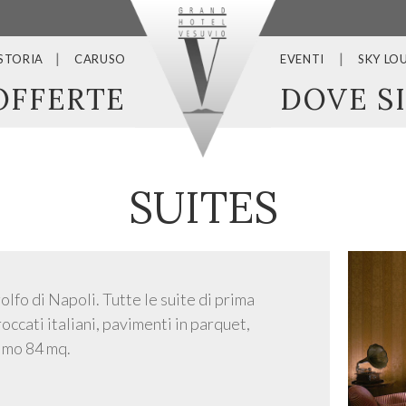
 STORIA
CARUSO
EVENTI
SKY LO
OFFERTE
DOVE S
SUITES
olfo di Napoli. Tutte le suite di prima
occati italiani, pavimenti in parquet,
nimo 84 mq.