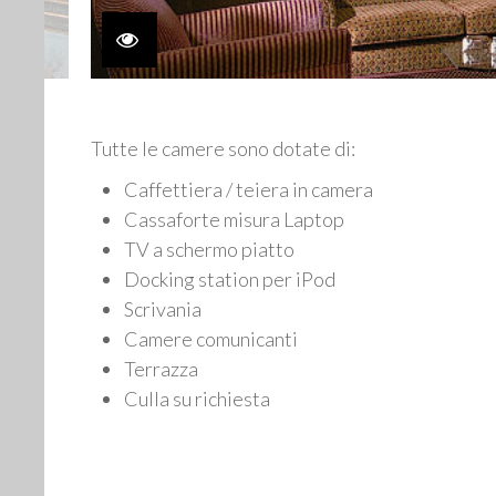
Tutte le camere sono dotate di:
Caffettiera / teiera in camera
Cassaforte misura Laptop
TV a schermo piatto
Docking station per iPod
Scrivania
Camere comunicanti
Terrazza
Culla su richiesta