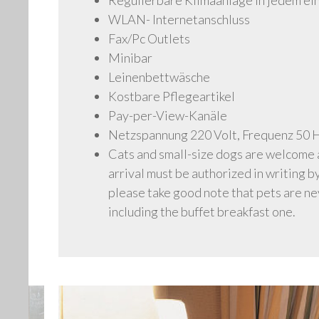
Regulierbare Klimaanlage in jedem ei
WLAN- Internetanschluss
Fax/Pc Outlets
Minibar
Leinenbettwäsche
Kostbare Pflegeartikel
Pay-per-View-Kanäle
Netzspannung 220 Volt, Frequenz 50 
Cats and small-size dogs are welcome 
arrival must be authorized in writing 
please take good note that pets are ne
including the buffet breakfast one.