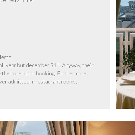
nzelnen Zimmer
Hertz
st
all year but december 31
. Anyway, their
by the hotel upon booking. Furthermore,
ver admitted in restaurant rooms,