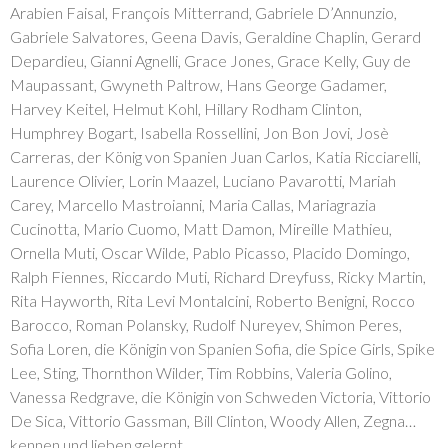
Arabien Faisal, François Mitterrand, Gabriele D’Annunzio,
Gabriele Salvatores, Geena Davis, Geraldine Chaplin, Gerard
Depardieu, Gianni Agnelli, Grace Jones, Grace Kelly, Guy de
Maupassant, Gwyneth Paltrow, Hans George Gadamer,
Harvey Keitel, Helmut Kohl, Hillary Rodham Clinton,
Humphrey Bogart, Isabella Rossellini, Jon Bon Jovi, Josè
Carreras, der König von Spanien Juan Carlos, Katia Ricciarelli,
Laurence Olivier, Lorin Maazel, Luciano Pavarotti, Mariah
Carey, Marcello Mastroianni, Maria Callas, Mariagrazia
Cucinotta, Mario Cuomo, Matt Damon, Mireille Mathieu,
Ornella Muti, Oscar Wilde, Pablo Picasso, Placido Domingo,
Ralph Fiennes, Riccardo Muti, Richard Dreyfuss, Ricky Martin,
Rita Hayworth, Rita Levi Montalcini, Roberto Benigni, Rocco
Barocco, Roman Polansky, Rudolf Nureyev, Shimon Peres,
Sofia Loren, die Königin von Spanien Sofia, die Spice Girls, Spike
Lee, Sting, Thornthon Wilder, Tim Robbins, Valeria Golino,
Vanessa Redgrave, die Königin von Schweden Victoria, Vittorio
De Sica, Vittorio Gassman, Bill Clinton, Woody Allen, Zegna…
kennen und lieben gelernt.