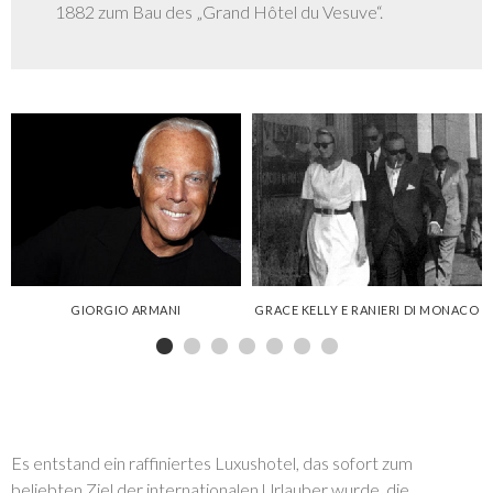
1882 zum Bau des „Grand Hôtel du Vesuve“.
GALERIE
GIORGIO ARMANI
GRACE KELLY E RANIERI DI MONACO
Es entstand ein raffiniertes Luxushotel, das sofort zum
beliebten Ziel der internationalen Urlauber wurde, die