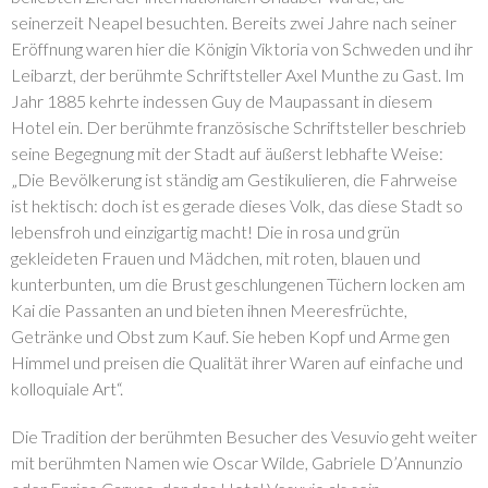
seinerzeit Neapel besuchten. Bereits zwei Jahre nach seiner
Eröffnung waren hier die Königin Viktoria von Schweden und ihr
Leibarzt, der berühmte Schriftsteller Axel Munthe zu Gast. Im
Jahr 1885 kehrte indessen Guy de Maupassant in diesem
Hotel ein. Der berühmte französische Schriftsteller beschrieb
seine Begegnung mit der Stadt auf äußerst lebhafte Weise:
„Die Bevölkerung ist ständig am Gestikulieren, die Fahrweise
ist hektisch: doch ist es gerade dieses Volk, das diese Stadt so
lebensfroh und einzigartig macht! Die in rosa und grün
gekleideten Frauen und Mädchen, mit roten, blauen und
kunterbunten, um die Brust geschlungenen Tüchern locken am
Kai die Passanten an und bieten ihnen Meeresfrüchte,
Getränke und Obst zum Kauf. Sie heben Kopf und Arme gen
Himmel und preisen die Qualität ihrer Waren auf einfache und
kolloquiale Art“.
Die Tradition der berühmten Besucher des Vesuvio geht weiter
mit berühmten Namen wie Oscar Wilde, Gabriele D’Annunzio