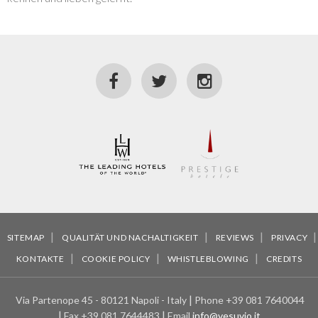
SITEMAP
QUALITÄT UND NACHALTIGKEIT
REVIEWS
PRIVACY
KONTAKTE
COOKIE POLICY
WHISTLEBLOWING
CREDITS
Via Partenope 45 - 80121 Napoli - Italy
Phone
+39 081 7640044
Fax
+39 081 7644483
Email
info@vesuvio.it