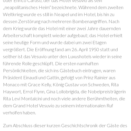
oder Enrico Caruso, der das Hotel Vesuvio als sein
„neapolitanisches Heim“ bezeichnete. Während dem zweiten
Weltkrieg wurde es still in Neapel und im Hotel, bis hin zu
dessen Zerstörung nach mehreren Bombenangriffen. Nach
dem Krieg wurde das Hotel mit einer zwei Jahre dauernden
Arbeiterschaft komplett wieder aufgebaut; das Hotel erhielt
seine heutige Form und wurde dabei um zwei Etagen
vergrößert. Die Eröffnung fand am 26. April 1950 statt und
seither ist das Vesuvio unter den Luxushotels wieder in seine
führende Rolle geschlüpft. Die ersten namhaften
Persönlichkeiten, die sich ins Gästebuch eintrugen, waren
Präsident Einaudi und Gattin, gefolgt von Prinz Rainier aus
Monaco mit Grace Kelly, König Gustav von Schweden, Rita
Haywort, Errol Flynn, Gina Lollobrigida, die Nobelpreisträgerin
Rita Levi Montalcini und noch viele andere Berühmtheiten, die
dem Grand Hotel Vesuvio zu seinem internationalen Ruf
verholfen haben.
Zum Abschluss dieser kurzen Geschichtschronik der Gäste des