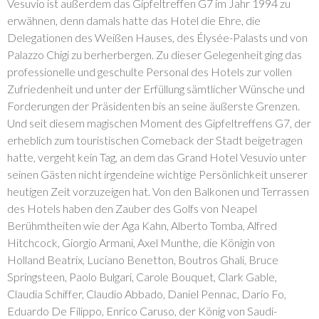
Vesuvio ist außerdem das Gipfeltreffen G7 im Jahr 1994 zu
erwähnen, denn damals hatte das Hotel die Ehre, die
Delegationen des Weißen Hauses, des Élysée-Palasts und von
Palazzo Chigi zu berherbergen. Zu dieser Gelegenheit ging das
professionelle und geschulte Personal des Hotels zur vollen
Zufriedenheit und unter der Erfüllung sämtlicher Wünsche und
Forderungen der Präsidenten bis an seine äußerste Grenzen.
Und seit diesem magischen Moment des Gipfeltreffens G7, der
erheblich zum touristischen Comeback der Stadt beigetragen
hatte, vergeht kein Tag, an dem das Grand Hotel Vesuvio unter
seinen Gästen nicht irgendeine wichtige Persönlichkeit unserer
heutigen Zeit vorzuzeigen hat. Von den Balkonen und Terrassen
des Hotels haben den Zauber des Golfs von Neapel
Berühmtheiten wie der Aga Kahn, Alberto Tomba, Alfred
Hitchcock, Giorgio Armani, Axel Munthe, die Königin von
Holland Beatrix, Luciano Benetton, Boutros Ghali, Bruce
Springsteen, Paolo Bulgari, Carole Bouquet, Clark Gable,
Claudia Schiffer, Claudio Abbado, Daniel Pennac, Dario Fo,
Eduardo De Filippo, Enrico Caruso, der König von Saudi-