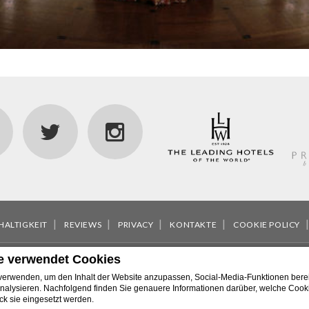
HALTIGKEIT
REVIEWS
PRIVACY
KONTAKTE
COOKIE POLICY
e verwendet Cookies
80121 Napoli - Italy
Phone
+39 081 7640044
Fax
+39 081 7644483
erwenden, um den Inhalt der Website anzupassen, Social-Media-Funktionen berei
co Identificativo (CUSR): 15063049ALB0511 - CIN: IT063049A1XRKE8
nalysieren. Nachfolgend finden Sie genauere Informationen darüber, welche Coo
k sie eingesetzt werden.
Vesuvio - 2026