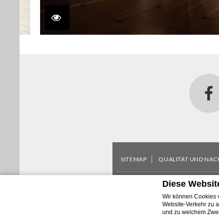
SITEMAP
QUALITÄT UND NAC
Diese Websit
Via Partenope 45 - 
Wir können Cookies v
VAT
00272590639 - Codice Uni
Website-Verkehr zu a
und zu welchem Zwec