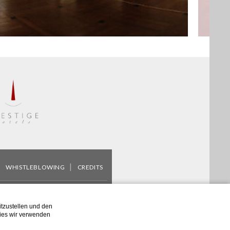
WHISTLEBLOWING
CREDITS
Email
info@vesuvio.it
tzustellen und den
YX3 - © Copyright Grand Hotel
kies wir verwenden