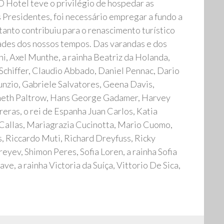
 O Hotel teve o privilégio de hospedar as
s Presidentes, foi necessário empregar a fundo a
tanto contribuiu para o renascimento turístico
dades dos nossos tempos. Das varandas e dos
i, Axel Munthe, a rainha Beatriz da Holanda,
Schiffer, Claudio Abbado, Daniel Pennac, Dario
nunzio, Gabriele Salvatores, Geena Davis,
yneth Paltrow, Hans George Gadamer, Harvey
reras, o rei de Espanha Juan Carlos, Katia
a Callas, Mariagrazia Cucinotta, Mario Cuomo,
, Riccardo Muti, Richard Dreyfuss, Ricky
yev, Shimon Peres, Sofia Loren, a rainha Sofia
e, a rainha Victoria da Suíça, Vittorio De Sica,