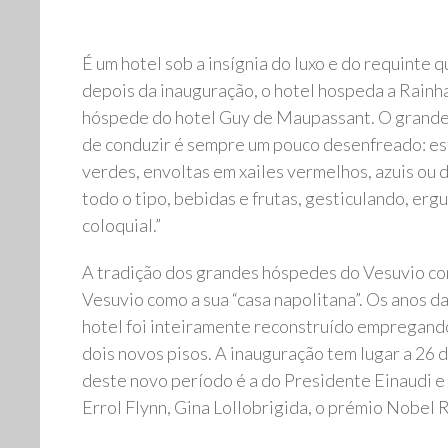
É um hotel sob a insígnia do luxo e do requinte
depois da inauguração, o hotel hospeda a Rainha
hóspede do hotel Guy de Maupassant. O grande e
de conduzir é sempre um pouco desenfreado: est
verdes, envoltas em xailes vermelhos, azuis ou 
todo o tipo, bebidas e frutas, gesticulando, er
coloquial.”
A tradição dos grandes hóspedes do Vesuvio co
Vesuvio como a sua “casa napolitana”. Os anos 
hotel foi inteiramente reconstruído empregando
dois novos pisos. A inauguração tem lugar a 26 d
deste novo período é a do Presidente Einaudi e
Errol Flynn, Gina Lollobrigida, o prémio Nobel 