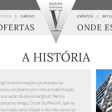
ISTÓRIA
CARUSO
EVENTOS
SKY 
OFERTAS
ONDE E
A HISTÓRIA
nsigo transformações profundas na
ionou um plano com vista à reabilitação
à criação da nova marginal. Nesta
nanceiro belga, Oscar du Mesnil, que se
fascinado pela cidade e decide construir