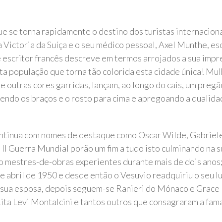
 que se torna rapidamente o destino dos turistas internacio
 Victoria da Suíça e o seu médico pessoal, Axel Munthe, esc
scritor francês descreve em termos arrojados a sua impre
a população que torna tão colorida esta cidade única! Mul
de outras cores garridas, lançam, ao longo do cais, um pre
guendo os braços e o rosto para cima e apregoando a qualid
ntinua com nomes de destaque como Oscar Wilde, Gabriele
da II Guerra Mundial porão um fim a tudo isto culminando n
 mestres-de-obras experientes durante mais de dois anos; 
e abril de 1950 e desde então o Vesuvio readquiriu o seu lu
 sua esposa, depois seguem-se Ranieri do Mónaco e Grace K
Rita Levi Montalcini e tantos outros que consagraram a fam