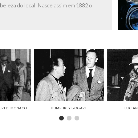
à beleza do local. Nasce assim em 1882 o
IERI DI MONACO
HUMPHREY BOGART
LUCIAN