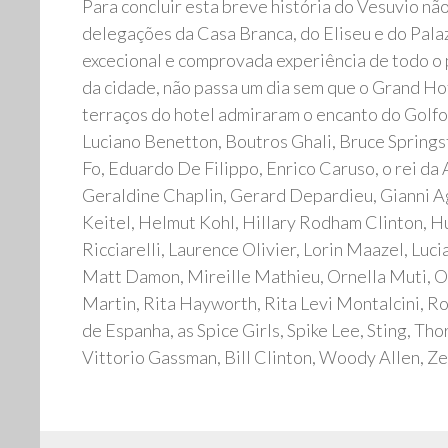
Para concluir esta breve história do Vesuvio nã
delegações da Casa Branca, do Eliseu e do Palaz
excecional e comprovada experiência de todo o p
da cidade, não passa um dia sem que o Grand Ho
terraços do hotel admiraram o encanto do Golfo
Luciano Benetton, Boutros Ghali, Bruce Springs
Fo, Eduardo De Filippo, Enrico Caruso, o rei da
Geraldine Chaplin, Gerard Depardieu, Gianni 
Keitel, Helmut Kohl, Hillary Rodham Clinton, Hu
Ricciarelli, Laurence Olivier, Lorin Maazel, Lu
Matt Damon, Mireille Mathieu, Ornella Muti, Os
Martin, Rita Hayworth, Rita Levi Montalcini, Ro
de Espanha, as Spice Girls, Spike Lee, Sting, Th
Vittorio Gassman, Bill Clinton, Woody Allen, 