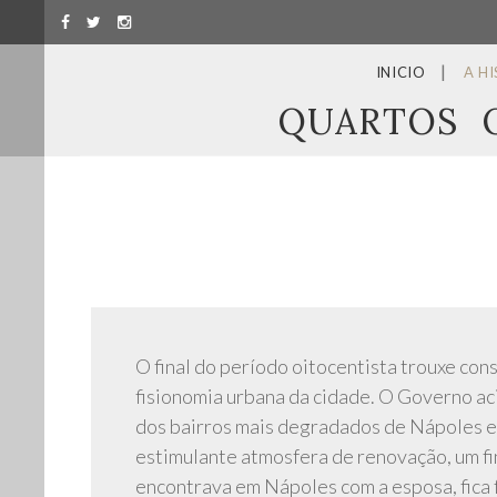
INICIO
A H
QUARTOS
O final do período oitocentista trouxe co
fisionomia urbana da cidade. O Governo ac
dos bairros mais degradados de Nápoles e 
estimulante atmosfera de renovação, um fi
encontrava em Nápoles com a esposa, fica 