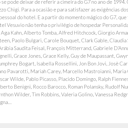
o se pode deixar de referir a cimeira do G7 no ano de 1994.
zo Chigi. Para a ocasião e para satisfazer as exigências do
essoal do hotel. E a partir do momento mágico do G7, que 
tel Vesuvio não tenha o privilégio de hospedar Personali
 Aga Kahn, Alberto Tomba, Alfred Hitchcock, Giorgio Arman
teen, Paolo Bulgari, Carole Bouquet, Clark Gable, Claudia 
 Arábia Saudita Feisal, François Mitterrand, Gabriele D’An
Agnelli, Grace Jones, Grace Kelly, Guy de Maupassant, Gw
mphrey Bogart, Isabella Rossellini, Jon Bon Jovi, Josè Car
ciano Pavarotti, Mariah Carey, Marcello Mastroianni, Mari
car Wilde, Pablo Picasso, Placido Domingo, Ralph Fiennes
berto Benigni, Rocco Barocco, Roman Polansky, Rudolf Nure
ornthon Wilder, Tim Robbins, Valeria Golino, Vanessa Redgrav
Zegna…