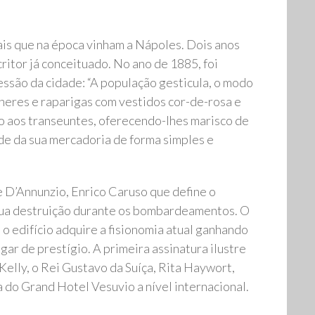
nais que na época vinham a Nápoles. Dois anos
ritor já conceituado. No ano de 1885, foi
ssão da cidade: “A população gesticula, o modo
heres e raparigas com vestidos cor-de-rosa e
gão aos transeuntes, oferecendo-lhes marisco de
ade da sua mercadoria de forma simples e
 D’Annunzio, Enrico Caruso que define o
a sua destruição durante os bombardeamentos. O
o edifício adquire a fisionomia atual ganhando
gar de prestígio. A primeira assinatura ilustre
elly, o Rei Gustavo da Suíça, Rita Haywort,
a do Grand Hotel Vesuvio a nível internacional.